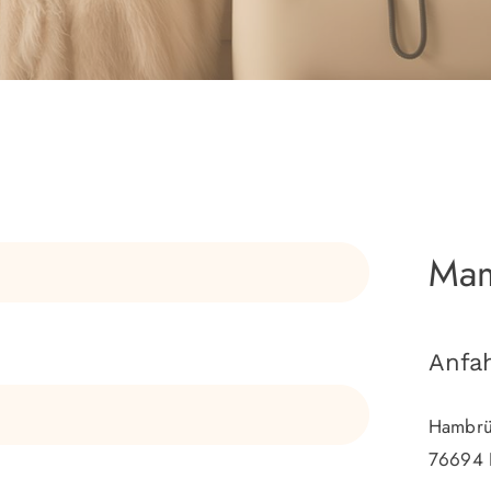
Mam
Anfah
Hambrü
76694 F