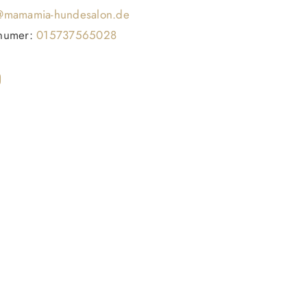
t@mamamia-hundesalon.de
nnumer:
015737565028